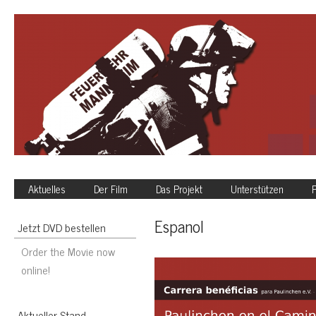
Aktuelles
Der Film
Das Projekt
Unterstützen
P
Espanol
Jetzt DVD bestellen
Order the Movie now
online!
Aktueller Stand