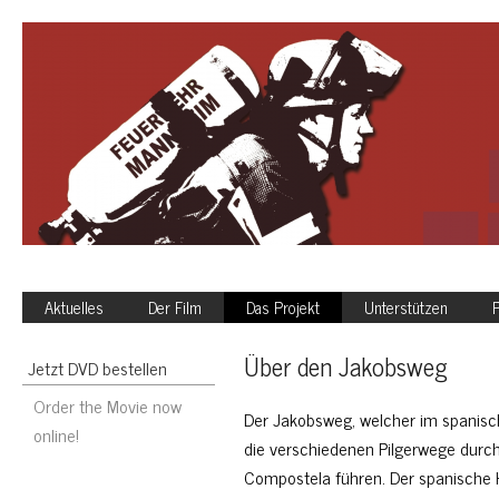
Aktuelles
Der Film
Das Projekt
Unterstützen
P
Über den Jakobsweg
Jetzt DVD bestellen
Order the Movie now
Der Jakobsweg, welcher im spanisc
online!
die verschiedenen Pilgerwege durc
Compostela führen. Der spanische