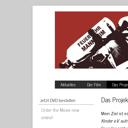
Aktuelles
Der Film
Das Proje
Das Projek
Jetzt DVD bestellen
Order the Movie now
Mein Ziel ist 
online!
Kinder e.V.
auf