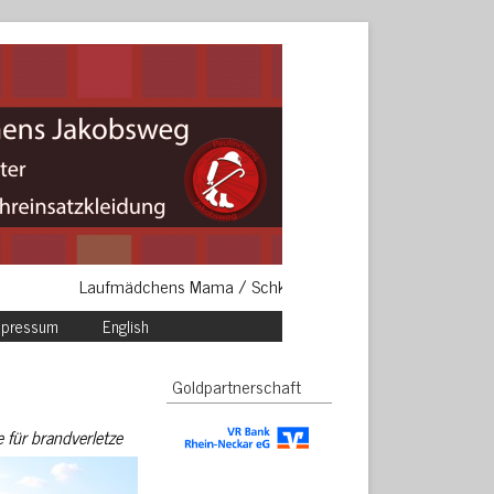
Laufmädchens Mama / Schkeuditz / 25€ Ich bin Pate weil ich 
mpressum
English
Goldpartnerschaft
e für brandverletze