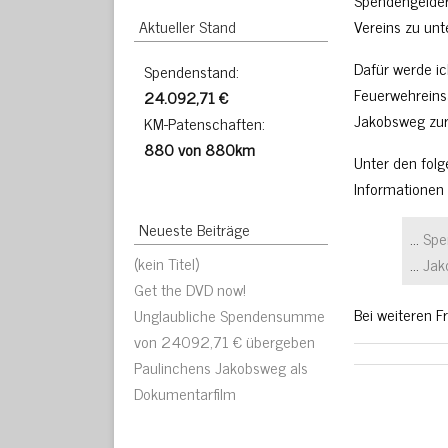
Spendengelder
Aktueller Stand
Vereins zu unt
Dafür werde ic
Spendenstand:
Feuerwehrein
24.092,71 €
Jakobsweg zur
KM-Patenschaften:
880 von 880km
Unter den folg
Informationen
Neueste Beiträge
…
Spe
(kein Titel)
…
Jak
Get the DVD now!
Bei weiteren F
Unglaubliche Spendensumme
von 24092,71 € übergeben
Paulinchens Jakobsweg als
Dokumentarfilm