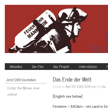
Aktuelles
Der Film
Das Projekt
Unterstützen
P
Das Ende der Welt
Jetzt DVD bestellen
Posted on
April 29, 2015, 10:18 p.m.
By
Uta
Order the Movie now
online!
[English see below]
Finsterre – 880km – ein Land in E