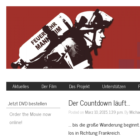
Aktuelles
Der Film
Das Projekt
Unterstützen
P
Der Countdown läuft…
Jetzt DVD bestellen
Posted on
März 10, 2015, 1:39 p.m.
By
Micha
Order the Movie now
online!
… bis die große Wanderung beginnt
los in Richtung Frankreich.