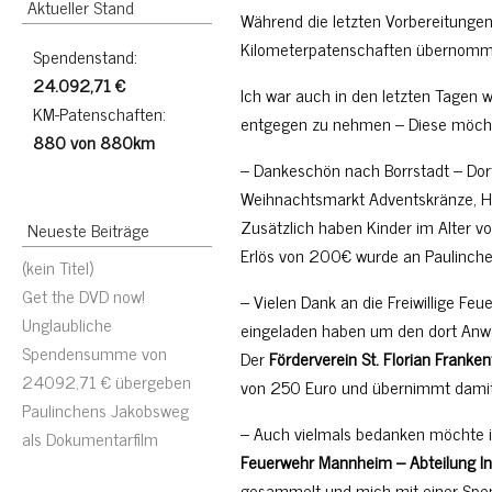
Aktueller Stand
Während die letzten Vorbereitunge
Kilometerpatenschaften übernomme
Spendenstand:
24.092,71 €
Ich war auch in den letzten Tagen 
KM-Patenschaften:
entgegen zu nehmen – Diese möchte
880 von 880km
– Dankeschön nach Borrstadt – Dor
Weihnachtsmarkt Adventskränze, H
Zusätzlich haben Kinder im Alter vo
Neueste Beiträge
Erlös von 200€ wurde an Paulinch
(kein Titel)
Get the DVD now!
– Vielen Dank an die Freiwillige F
Unglaubliche
eingeladen haben um den dort Anwe
Spendensumme von
Der
Förderverein St. Florian Frankent
24092,71 € übergeben
von 250 Euro und übernimmt damit
Paulinchens Jakobsweg
– Auch vielmals bedanken möchte 
als Dokumentarfilm
Feuerwehr Mannheim – Abteilung I
gesammelt und mich mit einer Spen