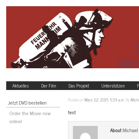
Aktuelles
Der Film
Das Projekt
Unterstützen
P
Posted on
März 22, 2015, 5:39 a.m.
By
Mich
Jetzt DVD bestellen
test
Order the Movie now
online!
Michael
About