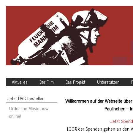
Aktuelles
Der Film
Das Projekt
Unterstützen
P
Jetzt DVD bestellen
Willkommen auf der Webseite über
Order the Movie now
Paulinchen – In
online!
Jetzt Spen
100% der Spenden gehen an den Vere