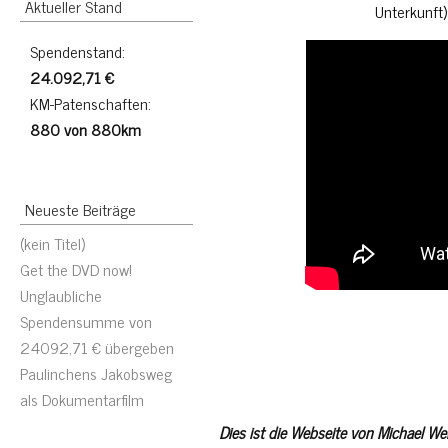
Aktueller Stand
Unterkunft)
Spendenstand:
24.092,71 €
KM-Patenschaften:
880 von 880km
Neueste Beiträge
(kein Titel)
Get the DVD now!
Unglaubliche
Spendensumme von
24092,71 € übergeben
Paulinchens Jakobsweg
als Dokumentarfilm
Dies ist die Webseite von Michael We